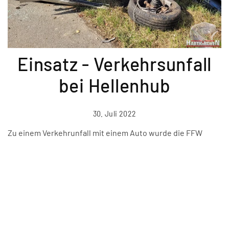
Einsatz - Verkehrsunfall
bei Hellenhub
30. Juli 2022
Zu einem Verkehrunfall mit einem Auto wurde die FFW
Hartkirchen am Samstag, den 30.7.2022 gerufen. Der Fahrer
des Unfallautos geriet aus unbekannten Grund ins
Schleudern und landete nach "streifen" eines Baumes auf
dem Radweg.
Der Fahrer stand unter Schock und war nur leciht verletzt.
Die Ortswehr FFW Dornach übernahm die