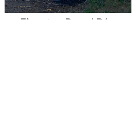
Einsatz - Brand B4 -
Großer Holzstapel neben
Gebäude
20. Juni 2025
🗓️ 20. Juni 2025
⏰ 15:45 Uhr
📍 Eschlbach
Zurück
Weiter