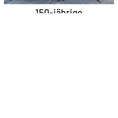
150-jährige
Gründungsfest der FFW
Prunn besucht
31. Mai 2026
Mit einer Fahnenabordnung mit 23 FFWler/innen hat die
FFW Hartkirchen am 31. Mai 2026 das 150-jährige
Gründungsfest der FFW Prunn besucht
Zurück
Weiter