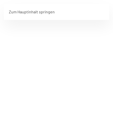
Zum Hauptinhalt springen
FREIWILLIGE FEUERWEHR HARTKIRCHEN
WIR SIND
FÜR SIE DA