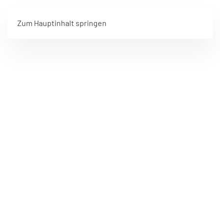
Zum Hauptinhalt springen
FREIWILLIGE FEUERWEHR HARTKIRCHEN
WIR SIND
FÜR SIE DA