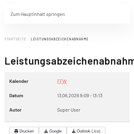
Zum Hauptinhalt springen
STARTSEITE
LEISTUNGSABZEICHENABNAHME
Leistungsabzeichenabnah
Kalender
FFW
Datum
13.06.2026
9:09
-
13:13
Autor
Super User
Drucken
Google
Outlook (.ics)