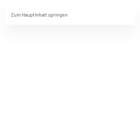
Zum Hauptinhalt springen
FREIWILLIGE FEUERWEHR HARTKIRCHEN
WIR SIND
FÜR SIE DA