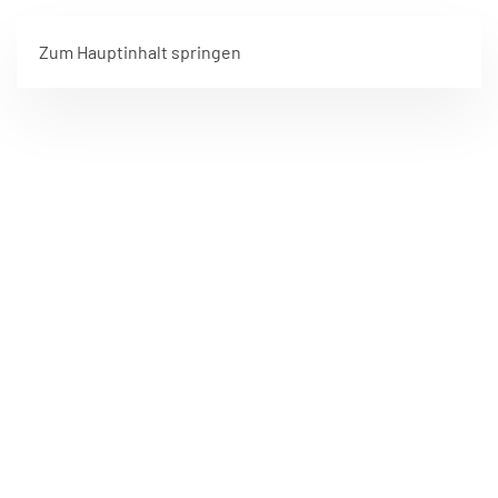
Zum Hauptinhalt springen
FREIWILLIGE FEUERWEHR HARTKIRCHEN
WIR SIND
FÜR SIE DA